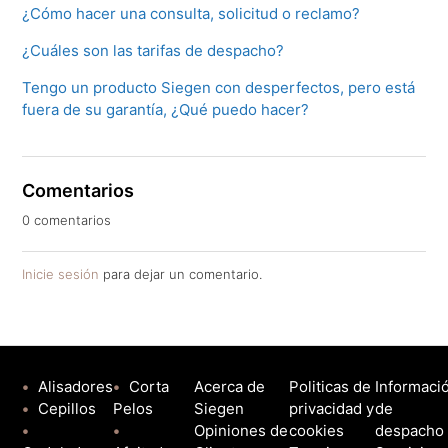
¿Cómo hacer una consulta, solicitud o reclamo?
¿Cuáles son las tarifas de despacho?
Tengo un producto Siegen con desperfectos, pero está
fuera de su garantía, ¿Qué puedo hacer?
Comentarios
0 comentarios
Inicie sesión
para dejar un comentario.
•
Alisadores
•
Corta
Acerca de
Politicas de
Informaci
•
Cepillos
Pelos
Siegen
privacidad y
de
•
•
Opiniones de
cookies
despacho