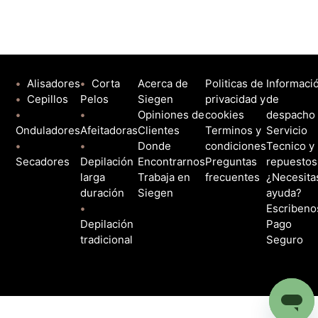
•
Alisadores
•
Corta
Acerca de
Politicas de
Informaci
•
Cepillos
Pelos
Siegen
privacidad y
de
•
•
Opiniones de
cookies
despacho
Onduladores
Afeitadoras
Clientes
Terminos y
Servicio
•
•
Donde
condiciones
Tecnico y
Secadores
Depilación
Encontrarnos
Preguntas
repuestos
larga
Trabaja en
frecuentes
¿Necesita
duración
Siegen
ayuda?
•
Escribeno
Depilación
Pago
tradicional
Seguro
Tecnología de Zendesk